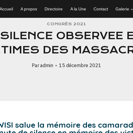
Accueil
A propos
Directoire
A la Une
Contact
Galerie
CONGRÈS 2021
 SILENCE OBSERVEE 
CTIMES DES MASSAC
Par
admin
15 décembre 2021
SI salue la mémoire des camarades 
nute de silence en mémoire des vi