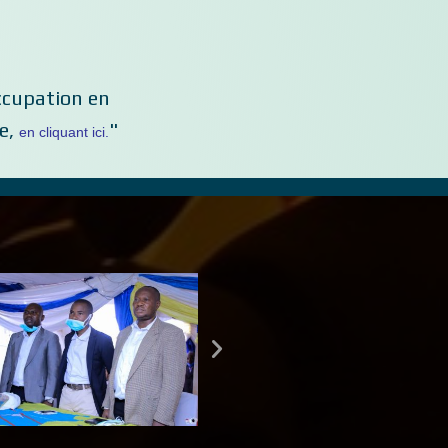
ccupation en
ge,
"
en cliquant ici.