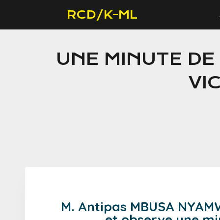
RCD/K-ML
UNE MINUTE DE
VI
M. Antipas MBUSA NYAMWI
et observe une mi