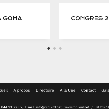
A GOMA
CONGRES 2
cueil
A propos
Directoire
A la Une
Contact
Gal
3-844-73-92-87, E-mail : info@rcd-kml.net, www.rcd-kml.net / © 2026