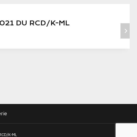
021 DU RCD/K-ML
erie
 RCD/K-ML