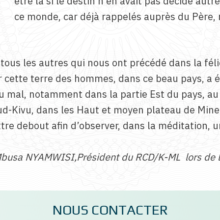
être là si le destin n’en avait pas décidé autr
ce monde, car déjà rappelés auprès du Père, 
 tous les autres qui nous ont précédé dans la féli
ur cette terre des hommes, dans ce beau pays, a 
du mal, notamment dans la partie Est du pays, au
d-Kivu, dans les Haut et moyen plateau de Minem
re debout afin d’observer, dans la méditation, u
 Mbusa NYAMWISI,Président du RCD/K-ML lors de l’
NOUS CONTACTER