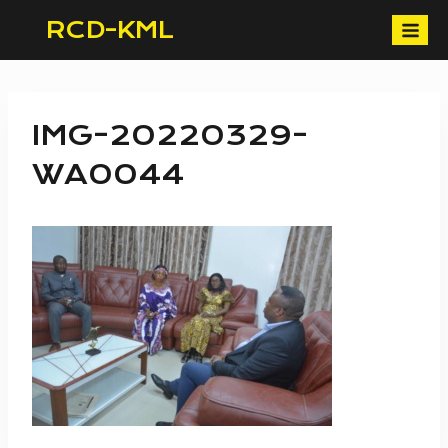
Skip
RCD-KML
to
content
IMG-20220329-
WA0044