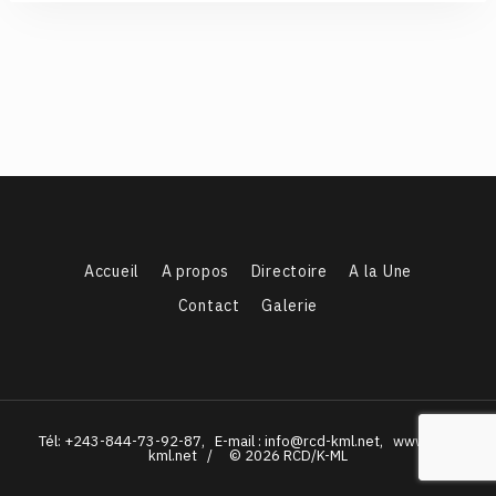
Accueil
A propos
Directoire
A la Une
Contact
Galerie
Tél: +243-844-73-92-87, E-mail : info@rcd-kml.net, www.rcd-
kml.net / © 2026 RCD/K-ML