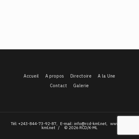
Accueil
A propos
Directoire
A la Une
Contact
Galerie
Tél: +243-844-73-92-87, E-mail : info@rcd-kml.net, www.rcd-
kml.net / © 2026 RCD/K-ML