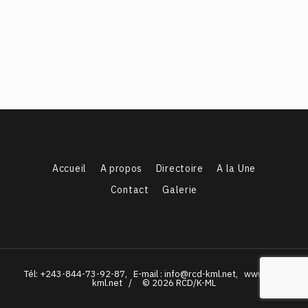
Accueil
A propos
Directoire
A la Une
Contact
Galerie
Tél: +243-844-73-92-87, E-mail : info@rcd-kml.net, www.rcd-
kml.net / © 2026 RCD/K-ML