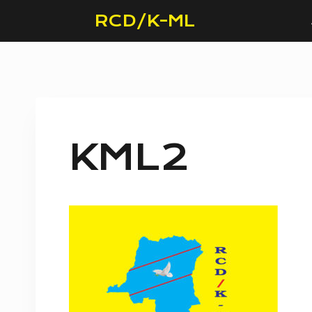
Skip
RCD/K-ML
to
content
KML2