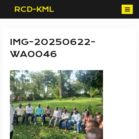
Skip
RCD-KML
to
content
IMG-20250622-
WA0046