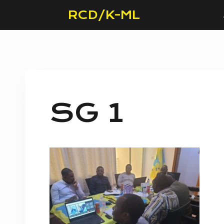
Skip
RCD/K-ML
to
content
SG 1