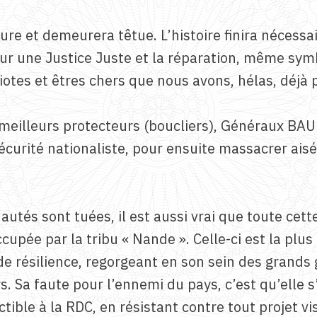
e et demeurera têtue. L’histoire finira nécessair
r une Justice Juste et la réparation, même symbo
otes et êtres chers que nous avons, hélas, déjà 
ers meilleurs protecteurs (boucliers), Généraux
 sécurité nationaliste, pour ensuite massacrer ai
utés sont tuées, il est aussi vrai que toute cett
upée par la tribu « Nande ». Celle-ci est la plu
de résilience, regorgeant en son sein des grand
rs. Sa faute pour l’ennemi du pays, c’est qu’elle 
tible à la RDC, en résistant contre tout projet vi