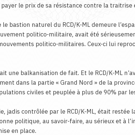
yer le prix de sa résistance contre la traitrise 
 que le bastion naturel du RCD/K-ML demeure l’esp
mouvement politico-militaire, avait été sérieusem
ouvements politico-militaires. Ceux-ci lui reprocha
it une balkanisation de fait. Et le RCD/K-ML n’a
ent dans la partie « Grand Nord » de la province
ulations civiles et peuplée à plus de 90% par l
ie, jadis contrôlée par le RCD/K-ML, était restée
onne politique, au savoir-faire, au sérieux et à l’
mise en place.