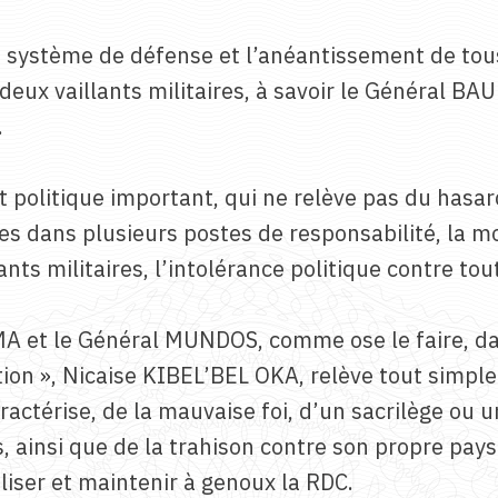
re système de défense et l’anéantissement de tous 
deux vaillants militaires, à savoir le Général 
.
it politique important, qui ne relève pas du hasar
tres dans plusieurs postes de responsabilité, la m
nts militaires, l’intolérance politique contre to
A et le Général MUNDOS, comme ose le faire, dans
ation », Nicaise KIBEL’BEL OKA, relève tout simp
aractérise, de la mauvaise foi, d’un sacrilège ou
, ainsi que de la trahison contre son propre pay
liser et maintenir à genoux la RDC.