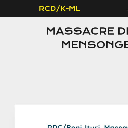
RCD/K-ML
MASSACRE DE 
MENSONGES
RDC/Beni-Ituri. Massac