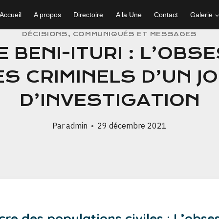
Accueil
A propos
Directoire
A la Une
Contact
Galerie
DÉCISIONS, COMMUNIQUÉS ET MESSAGES
BENI-ITURI : L’OBS
 CRIMINELS D’UN J
D’INVESTIGATION
Par
admin
29 décembre 2021
re des populations civiles : L’obs