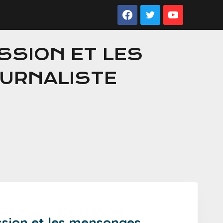
ESSION ET LES
OURNALISTE
ession et les mensonges