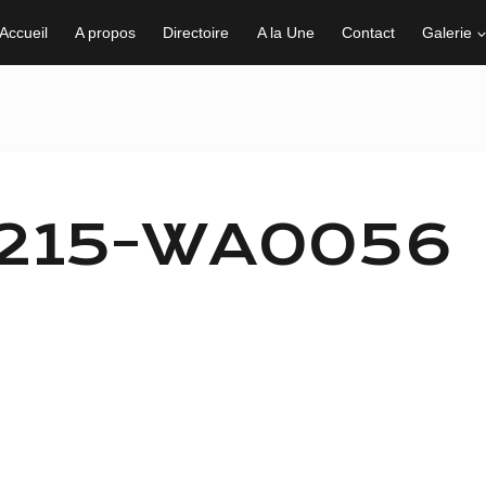
Accueil
A propos
Directoire
A la Une
Contact
Galerie
1215-WA0056