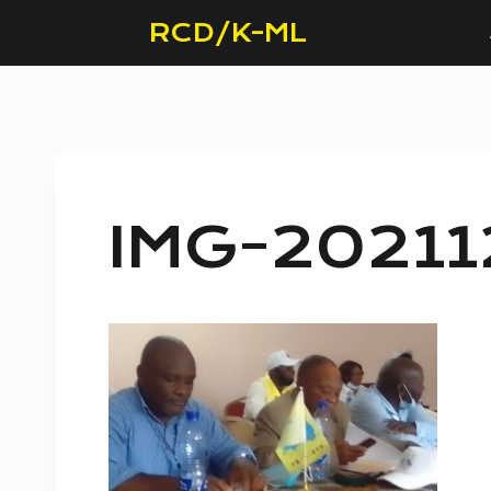
Skip
RCD/K-ML
to
content
IMG-2021