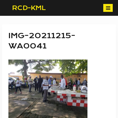
Skip
RCD-KML
to
content
IMG-20211215-
WA0041