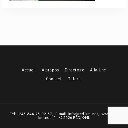
Accueil
A propos
Directoire
A la Une
Contact
Galerie
Tél: +243-844-73-92-87, E-mail : info@rcd-kml.net, www.rcd-
kml.net / © 2026 RCD/K-ML