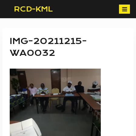
Skip
RCD-KML
to
content
IMG-20211215-
WA0032