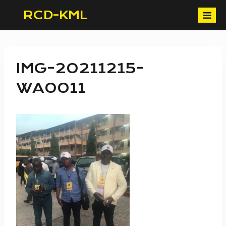
Skip
RCD-KML
to
content
IMG-20211215-
WA0011