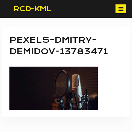
Skip
RCD-KML
to
content
PEXELS-DMITRY-
DEMIDOV-13783471