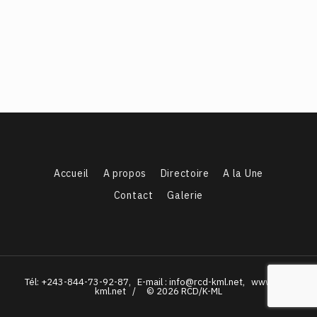
Accueil
A propos
Directoire
A la Une
Contact
Galerie
Tél: +243-844-73-92-87, E-mail : info@rcd-kml.net, www.rcd-
kml.net / © 2026 RCD/K-ML