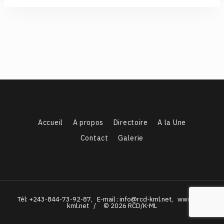
Accueil
A propos
Directoire
A la Une
Contact
Galerie
Tél: +243-844-73-92-87, E-mail : info@rcd-kml.net, www.rcd-
kml.net / © 2026 RCD/K-ML