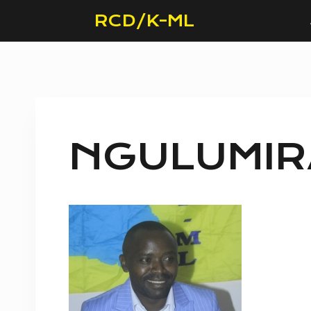
Skip
RCD/K-ML
to
content
NGULUMI