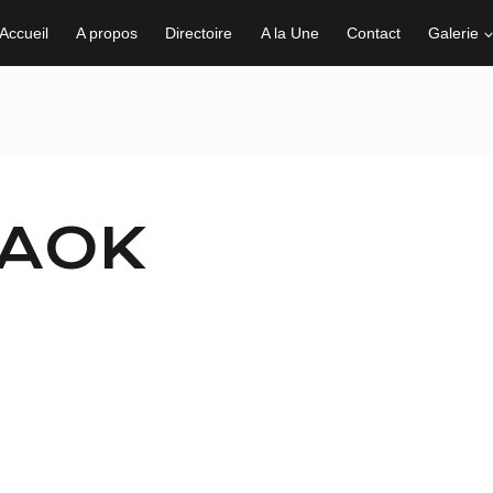
Accueil
A propos
Directoire
A la Une
Contact
Galerie
RAOK