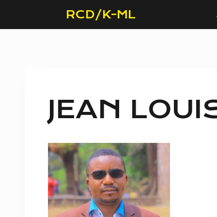
Skip
RCD/K-ML
to
content
JEAN LOUI