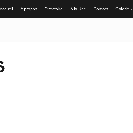
Accueil
A propos
Directoire
A la Une
Contact
Galerie
S