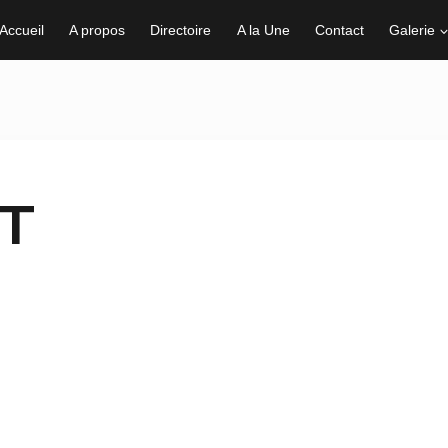
Accueil
A propos
Directoire
A la Une
Contact
Galerie
T