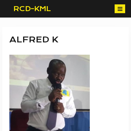
Skip
RCD-KML
to
content
ALFRED K