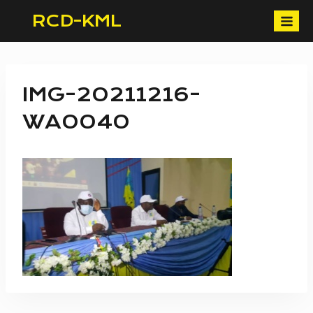
Skip
RCD-KML
to
content
IMG-20211216-
WA0040