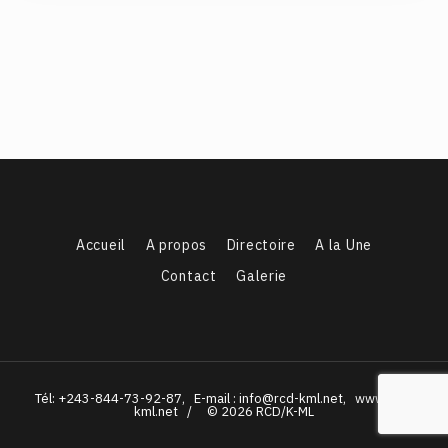
Accueil
A propos
Directoire
A la Une
Contact
Galerie
Tél: +243-844-73-92-87, E-mail : info@rcd-kml.net, www.rcd-
kml.net / © 2026 RCD/K-ML