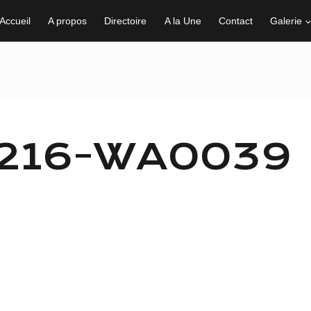
Accueil
A propos
Directoire
A la Une
Contact
Galerie
1216-WA0039