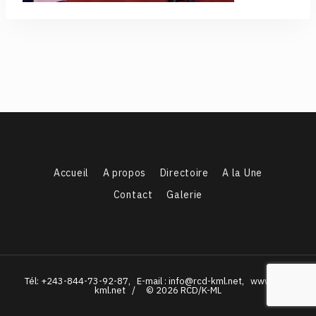
Accueil
A propos
Directoire
A la Une
Contact
Galerie
Tél: +243-844-73-92-87, E-mail : info@rcd-kml.net, www.rcd-
kml.net / © 2026 RCD/K-ML