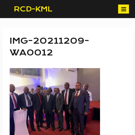
Skip
RCD-KML
to
content
IMG-20211209-
WA0012