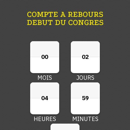
COMPTE A REBOURS
DEBUT DU CONGRES
00
00
00
02
02
02
00
02
MOIS
JOURS
04
04
04
59
59
59
04
59
HEURES
MINUTES