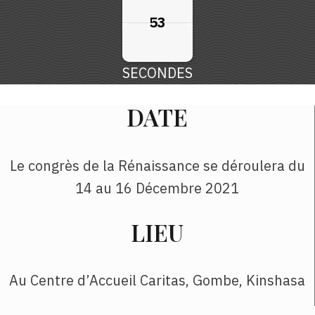
52
52
52
52
SECONDES
DATE
Le congrès de la Rénaissance se déroulera du
14 au 16 Décembre 2021
LIEU
Au Centre d’Accueil Caritas, Gombe, Kinshasa