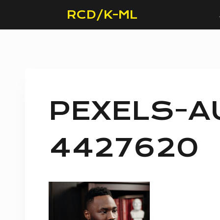
Skip
RCD/K-ML
to
content
PEXELS-A
4427620