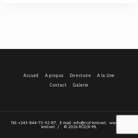
Accueil
A propos
Directoire
A la Une
Contact
Galerie
Tél: +243-844-73-92-87, E-mail : info@rcd-kml.net, www.rcd-
kml.net / © 2026 RCD/K-ML