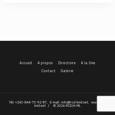
Accueil
A propos
Directoire
A la Une
Contact
Galerie
Tél: +243-844-73-92-87, E-mail : info@rcd-kml.net, www.rcd-
kml.net / © 2026 RCD/K-ML