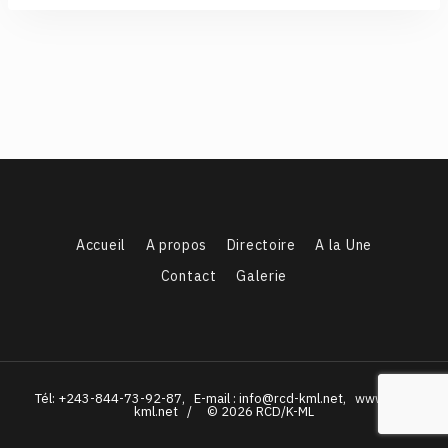
Accueil
A propos
Directoire
A la Une
Contact
Galerie
Tél: +243-844-73-92-87, E-mail : info@rcd-kml.net, www.rcd-
kml.net / © 2026 RCD/K-ML